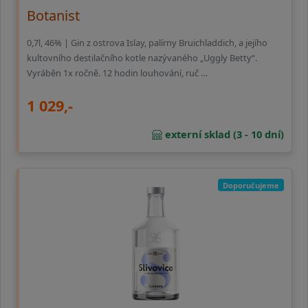
Botanist
0,7l, 46% | Gin z ostrova Islay, palírny Bruichladdich, a jejího
kultovního destilačního kotle nazývaného „Uggly Betty“.
Vyráběn 1x ročně. 12 hodin louhování, ruč …
1 029,-
externí sklad (3 - 10 dní)
Doporučujeme