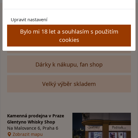
Upravit nastavení
Proč
nakupovat u nás
?
Bylo mi 18 let a souhlasím s použitím
cookies
Rychlé a bezpečné dodání
Dárky k nákupu, fan shop
Velký výběr skladem
Kamenná prodejna v Praze
Glentyno Whisky Shop
Na Malovance 6, Praha 6
Zobrazit mapu