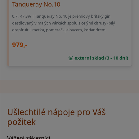
Tanqueray No.10
0,7l, 47,3% | Tanqueray No. 10 je prémiový britský gin
destilováný v malých várkách spolu s celými citrusy (bílý
grepfruit, limetka, pomerač), jalovcem, koriandrem …
979,-
externí sklad (3 - 10 dní)
Ušlechtilé nápoje pro Váš
požitek
Vážení zákazníci,