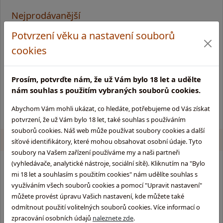
Nejprodávanější
Novinky
Potvrzení věku a nastavení souborů
cookies
Doporučujeme
Botanist
Prosím, potvrďte nám, že už Vám bylo 18 let a udělte
Slivovica Žufánek
nám souhlas s použitím vybraných souborů cookies.
Tanqueray No.10
Abychom Vám mohli ukázat, co hledáte, potřebujeme od Vás získat
potvrzení, že už Vám bylo 18 let, také souhlas s používáním
souborů cookies. Náš web může používat soubory cookies a další
síťové identifikátory, které mohou obsahovat osobní údaje. Tyto
soubory na Vašem zařízení používáme my a naši partneři
(vyhledávače, analytické nástroje, sociální sítě). Kliknutím na "Bylo
mi 18 let a souhlasím s použitím cookies" nám udělíte souhlas s
využíváním všech souborů cookies a pomocí "Upravit nastavení"
Pokud není uvedeno jinak, všechny ceny jsou včetně DPH *
můžete provést úpravu Vašich nastavení, kde můžete také
odmítnout použití volitelných souborů cookies. Více informací o
zpracování osobních údajů
naleznete zde
.