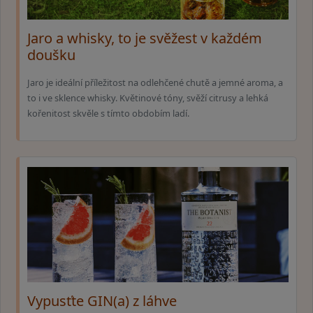
Jaro a whisky, to je svěžest v každém
doušku
Jaro je ideální příležitost na odlehčené chutě a jemné aroma, a
to i ve sklence whisky. Květinové tóny, svěží citrusy a lehká
kořenitost skvěle s tímto obdobím ladí.
Vypusťte GIN(a) z láhve