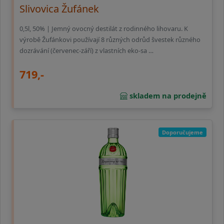
Slivovica Žufánek
0,5l, 50% | Jemný ovocný destilát z rodinného lihovaru. K
výrobě Žufánkovi používají 8 různých odrůd švestek různého
dozrávání (červenec-září) z vlastních eko-sa …
719,-
skladem na prodejně
Doporučujeme