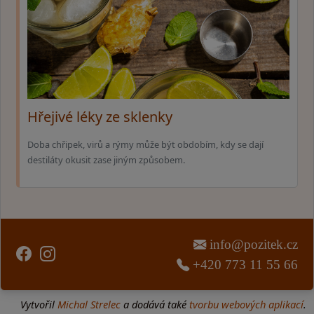
Hřejivé léky ze sklenky
Doba chřipek, virů a rýmy může být obdobím, kdy se dají
destiláty okusit zase jiným způsobem.
info@pozitek.cz
+420 773 11 55 66
Vytvořil
Michal Strelec
a dodává také
tvorbu webových aplikací
.