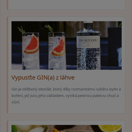
Vypusťte GIN(a) z láhve
Gin je oblíbený destilát, který díky rozmanitému výběru bylin a
koření, jež jsou jeho základem, vyniká pestrou paletou chutí a
vůní.