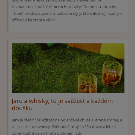
Single malt whisky ze Skotska nabízí neuvěřitelnou
rozmanitost chutí. V rámci ochutnávky "Demonstration by
Three" představujeme tři základní styly, které ilustrují rozdíly v
přístupu ke zrání a vliv k …
Jaro a whisky, to je svěžest v každém
doušku
Jaro je ideální příležitost na odlehčené chutě a jemné aroma, a
to i ve sklence whisky. Květinové tóny, svěží citrusy a lehká
kořenitost skvěle s tímto obdobím ladí.