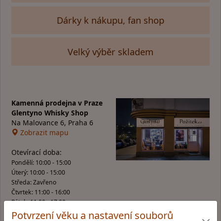
Dárky k nákupu, fan shop
Velký výběr skladem
Kamenná prodejna v Praze
Glentyno Whisky Shop
Na Malovance 6, Praha 6
Zobrazit mapu
Otevírací doba:
Pondělí: 10:00 - 15:00
Úterý: 10:00 - 15:00
Středa: Zavřeno
Čtvrtek: 11:00 - 16:00
Pátek: 11:00 - 17:00
Potvrzení věku a nastavení souborů