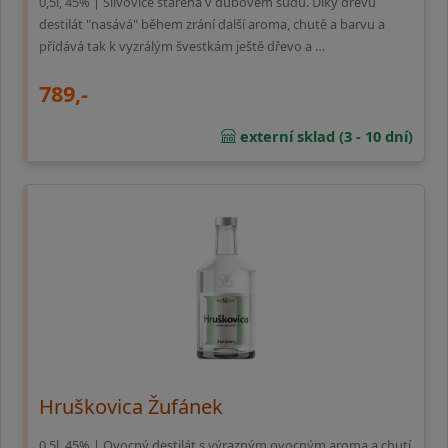
0,5l, 45% | Slivovice stařená v dubovém sudu. Díky dřevu
destilát "nasává" během zrání další aroma, chutě a barvu a
přídává tak k vyzrálým švestkám ještě dřevo a …
789,-
externí sklad (3 - 10 dní)
Hruškovica Žufánek
0,5l, 45% | Ovocný destilát s výrazným ovocným aroma a chutí