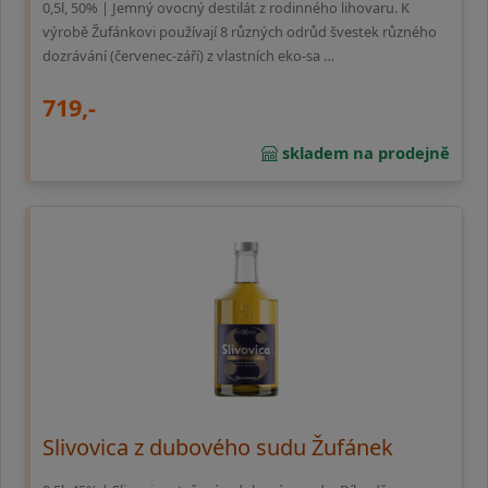
0,5l, 50% | Jemný ovocný destilát z rodinného lihovaru. K
výrobě Žufánkovi používají 8 různých odrůd švestek různého
dozrávání (červenec-září) z vlastních eko-sa …
719,-
skladem na prodejně
Slivovica z dubového sudu Žufánek