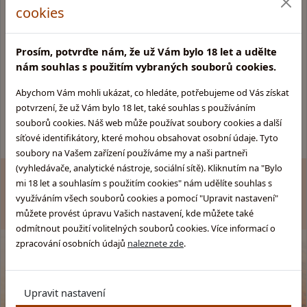
cookies
Informace pro Vás:
Skupina obchodů
Glentyno:
Provozovatel obchodu
Prosím, potvrďte nám, že už Vám bylo 18 let a udělte
Skotska-whisky.cz
nám souhlas s použitím vybraných souborů cookies.
Obchodní podmínky
Rumy.cz
Ochrana osobních údajů
Abychom Vám mohli ukázat, co hledáte, potřebujeme od Vás získat
Brandy.cz
Kamenný obchod
potvrzení, že už Vám bylo 18 let, také souhlas s používáním
Pozitek.cz
Pravidla soutěže
souborů cookies. Náš web může používat soubory cookies a další
síťové identifikátory, které mohou obsahovat osobní údaje. Tyto
soubory na Vašem zařízení používáme my a naši partneři
(vyhledávače, analytické nástroje, sociální sítě). Kliknutím na "Bylo
Zákaz prodeje alkoholu osobám mladším 18 let. Copyright
mi 18 let a souhlasím s použitím cookies" nám udělíte souhlas s
© GLENTYNO s.r.o. Všechna práva vyhrazena. All rights
využíváním všech souborů cookies a pomocí "Upravit nastavení"
reserved.
můžete provést úpravu Vašich nastavení, kde můžete také
odmítnout použití volitelných souborů cookies. Více informací o
zpracování osobních údajů
naleznete zde
.
Upravit nastavení