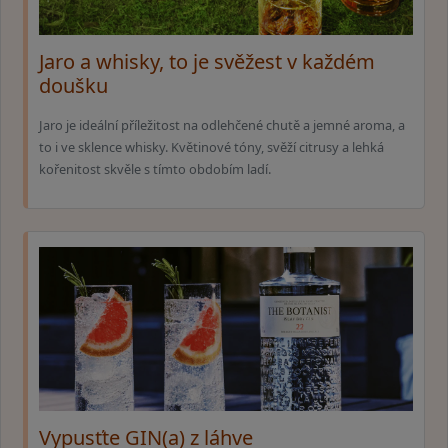
Jaro a whisky, to je svěžest v každém
doušku
Jaro je ideální příležitost na odlehčené chutě a jemné aroma, a
to i ve sklence whisky. Květinové tóny, svěží citrusy a lehká
kořenitost skvěle s tímto obdobím ladí.
Vypusťte GIN(a) z láhve