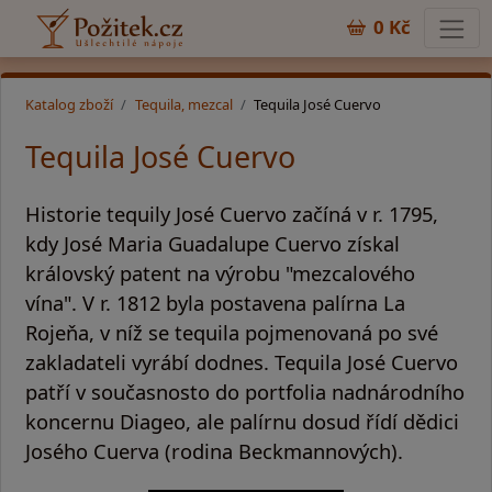
0 Kč
Katalog zboží
Tequila, mezcal
Tequila José Cuervo
Tequila José Cuervo
Historie tequily José Cuervo začíná v r. 1795,
kdy José Maria Guadalupe Cuervo získal
královský patent na výrobu "mezcalového
vína". V r. 1812 byla postavena palírna La
Rojeňa, v níž se tequila pojmenovaná po své
zakladateli vyrábí dodnes. Tequila José Cuervo
patří v současnosto do portfolia nadnárodního
koncernu Diageo, ale palírnu dosud řídí dědici
Josého Cuerva (rodina Beckmannových).