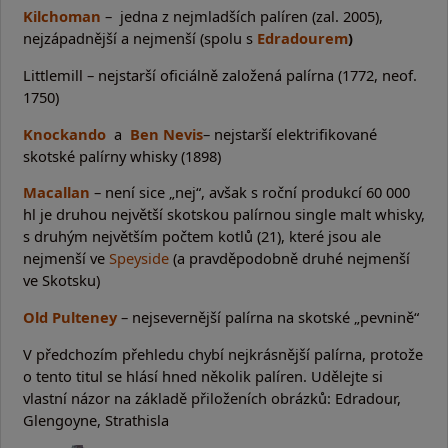
Kilchoman
– jedna z nejmladších palíren (zal. 2005),
nejzápadnější a nejmenší (spolu s
Edradourem
)
Littlemill – nejstarší oficiálně založená palírna (1772, neof.
1750)
Knockando
a
Ben Nevis
– nejstarší elektrifikované
skotské palírny whisky (1898)
Macallan
– není sice „nej“, avšak s roční produkcí 60 000
hl je druhou největší skotskou palírnou single malt whisky,
s druhým největším počtem kotlů (21), které jsou ale
nejmenší ve
Speyside
(a pravděpodobně druhé nejmenší
ve Skotsku)
Old Pulteney
– nejsevernější palírna na skotské „pevnině“
V předchozím přehledu chybí nejkrásnější palírna, protože
o tento titul se hlásí hned několik palíren. Udělejte si
vlastní názor na základě přiloženích obrázků: Edradour,
Glengoyne, Strathisla