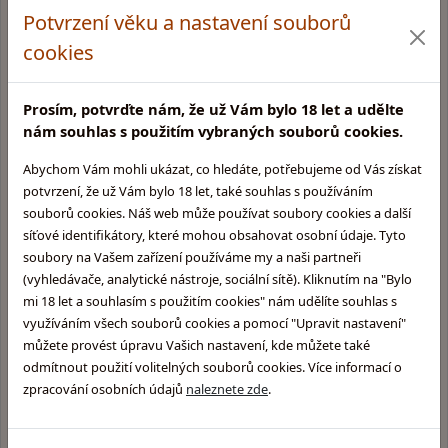
Potvrzení věku a nastavení souborů
Rychlé a bezpečné dodání
cookies
Dárky k nákupu, fan shop
Prosím, potvrďte nám, že už Vám bylo 18 let a udělte
nám souhlas s použitím vybraných souborů cookies.
Abychom Vám mohli ukázat, co hledáte, potřebujeme od Vás získat
Velký výběr skladem
potvrzení, že už Vám bylo 18 let, také souhlas s používáním
souborů cookies. Náš web může používat soubory cookies a další
síťové identifikátory, které mohou obsahovat osobní údaje. Tyto
soubory na Vašem zařízení používáme my a naši partneři
Kamenná prodejna v Praze
(vyhledávače, analytické nástroje, sociální sítě). Kliknutím na "Bylo
Glentyno Whisky Shop
mi 18 let a souhlasím s použitím cookies" nám udělíte souhlas s
Na Malovance 6, Praha 6
využíváním všech souborů cookies a pomocí "Upravit nastavení"
Zobrazit mapu
můžete provést úpravu Vašich nastavení, kde můžete také
odmítnout použití volitelných souborů cookies. Více informací o
Otevírací doba:
zpracování osobních údajů
naleznete zde
.
Pondělí: 10:00 - 15:00
Úterý: 10:00 - 15:00
Středa: Zavřeno