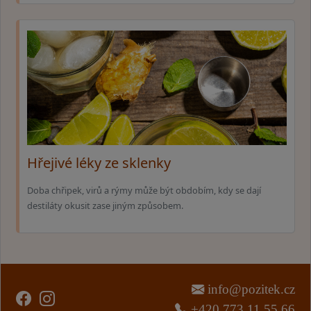
Hřejivé léky ze sklenky
Doba chřipek, virů a rýmy může být obdobím, kdy se dají
destiláty okusit zase jiným způsobem.
info@pozitek.cz
+420 773 11 55 66