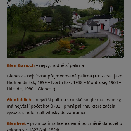
Glen Garioch
– nejvýchodnější palírna
Glenesk – nejvíckrát přejmenovaná palírna (1897- zal. jako
Highlands Esk, 1899 – North Esk, 1938 – Montrose, 1964 –
Hillside, 1980 – Glenesk)
Glenfiddich
– největší palírna skotské single malt whisky,
má největší počet kotlů (32), první palírna, která začala
vyvážet single malt whisky do zahraničí
Glenlivet
– první palírna licencovaná po změně daňového
zákona v r. 1823 (zal. 1824)