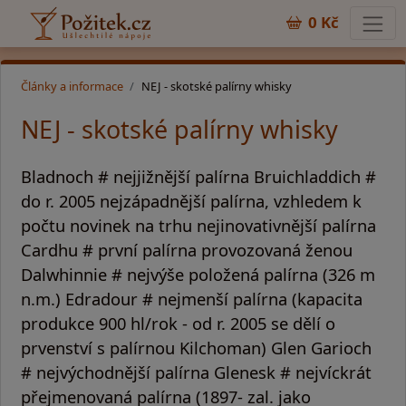
0 Kč
Články a informace
NEJ - skotské palírny whisky
NEJ - skotské palírny whisky
Bladnoch # nejjižnější palírna Bruichladdich #
do r. 2005 nejzápadnější palírna, vzhledem k
počtu novinek na trhu nejinovativnější palírna
Cardhu # první palírna provozovaná ženou
Dalwhinnie # nejvýše položená palírna (326 m
n.m.) Edradour # nejmenší palírna (kapacita
produkce 900 hl/rok - od r. 2005 se dělí o
prvenství s palírnou Kilchoman) Glen Garioch
# nejvýchodnější palírna Glenesk # nejvíckrát
přejmenovaná palírna (1897- zal. jako