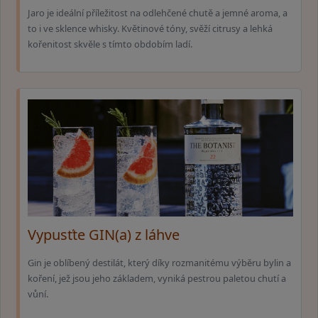
Jaro je ideální příležitost na odlehčené chutě a jemné aroma, a
to i ve sklence whisky. Květinové tóny, svěží citrusy a lehká
kořenitost skvěle s tímto obdobím ladí.
Vypusťte GIN(a) z láhve
Gin je oblíbený destilát, který díky rozmanitému výběru bylin a
koření, jež jsou jeho základem, vyniká pestrou paletou chutí a
vůní.