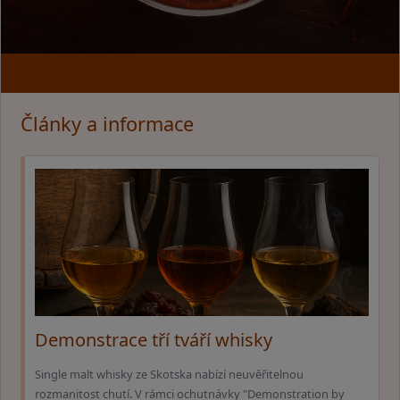
Články a informace
Demonstrace tří tváří whisky
Single malt whisky ze Skotska nabízí neuvěřitelnou
rozmanitost chutí. V rámci ochutnávky "Demonstration by