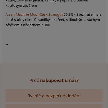
kouře, zeleného jablka, vanilky a pepře a dlouhým
kouřovým závěrem
Arran Machrie Moor Cask Strength
56,2% - Svěží rašelina a
kouř s tóny citrusů, vanilky a koření, s dlouhým a suchým
závěrem s nádechem dubu.
--
Proč
nakupovat u nás
?
Rychlé a bezpečné dodání