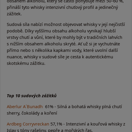
obsahem alkoholu, který se často pohybuje mezi 50–60 %,
přináší tyto whisky intenzivní chuťový profil a jedinečný
zážitek.
Sudová síla nabízí možnost objevovat whisky v její nejčistší
podobě. Díky vyššímu obsahu alkoholu vynikají hlubší
vrstvy chutí a vůní, které by mohly být v tradičních lahvích
s nižším obsahem alkoholu skryté. Ať už si je vychutnáte
přímo nebo s několika kapkami vody, které uvolní další
nuance, whisky v sudové síle je cesta k autentickému
skotskému zážitku.
Top 10 sudových zážitků
Aberlur A´Bunadh
61% - Silná a bohatá whisky plná chutí
sherry, čokolády a koření
Ardbeg Corryvreckan
57,1% - Intenzivní a kouřová whisky z
Islay s tóny rašeliny, pepře a mořských řas.