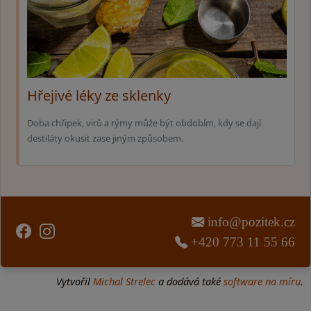
Hřejivé léky ze sklenky
Doba chřipek, virů a rýmy může být obdobím, kdy se dají
destiláty okusit zase jiným způsobem.
info@pozitek.cz
+420 773 11 55 66
Vytvořil
Michal Strelec
a dodává také
software na míru
.