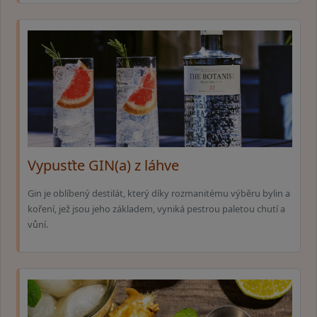
Vypusťte GIN(a) z láhve
Gin je oblíbený destilát, který díky rozmanitému výběru bylin a
koření, jež jsou jeho základem, vyniká pestrou paletou chutí a
vůní.