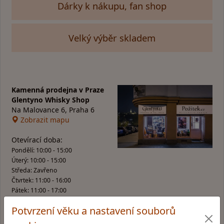
Dárky k nákupu, fan shop
Velký výběr skladem
Kamenná prodejna v Praze
Glentyno Whisky Shop
Na Malovance 6, Praha 6
Zobrazit mapu
Otevírací doba:
Pondělí: 10:00 - 15:00
Úterý: 10:00 - 15:00
Středa: Zavřeno
Čtvrtek: 11:00 - 16:00
Pátek: 11:00 - 17:00
Potvrzení věku a nastavení souborů