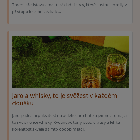
Three" představujeme tři základní styly, které ilustrují rozdíly v
přístupu ke zrání a vliv k …
Jaro a whisky, to je svěžest v každém
doušku
Jaro je ideální příležitost na odlehčené chutě a jemné aroma, a
to i ve sklence whisky. Květinové tóny, svěží citrusy a lehká
kořenitost skvěle s tímto obdobím ladí.