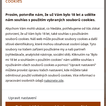
cookies
Informace pro Vás:
Skupina obchodů
Glentyno:
Provozovatel obchodu
Prosím, potvrďte nám, že už Vám bylo 18 let a udělte
Skotska-whisky.cz
Obchodní podmínky
nám souhlas s použitím vybraných souborů cookies.
Rumy.cz
Ochrana osobních údajů
Brandy.cz
Kamenný obchod
Abychom Vám mohli ukázat, co hledáte, potřebujeme od Vás získat
Pozitek.cz
Pravidla soutěže
potvrzení, že už Vám bylo 18 let, také souhlas s používáním
souborů cookies. Náš web může používat soubory cookies a další
síťové identifikátory, které mohou obsahovat osobní údaje. Tyto
soubory na Vašem zařízení používáme my a naši partneři
(vyhledávače, analytické nástroje, sociální sítě). Kliknutím na "Bylo
Zákaz prodeje alkoholu osobám mladším 18 let. Copyright
mi 18 let a souhlasím s použitím cookies" nám udělíte souhlas s
© GLENTYNO s.r.o. Všechna práva vyhrazena. All rights
reserved.
využíváním všech souborů cookies a pomocí "Upravit nastavení"
můžete provést úpravu Vašich nastavení, kde můžete také
odmítnout použití volitelných souborů cookies. Více informací o
zpracování osobních údajů
naleznete zde
.
Upravit nastavení