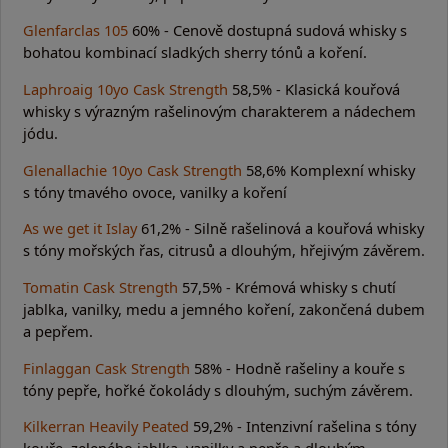
Glenfarclas 105
60% - Cenově dostupná sudová whisky s
bohatou kombinací sladkých sherry tónů a koření.
Laphroaig 10yo Cask Strength
58,5% - Klasická kouřová
whisky s výrazným rašelinovým charakterem a nádechem
jódu.
Glenallachie 10yo Cask Strength
58,6% Komplexní whisky
s tóny tmavého ovoce, vanilky a koření
As we get it Islay
61,2% - Silně rašelinová a kouřová whisky
s tóny mořských řas, citrusů a dlouhým, hřejivým závěrem.
Tomatin Cask Strength
57,5% - Krémová whisky s chutí
jablka, vanilky, medu a jemného koření, zakončená dubem
a pepřem.
Finlaggan Cask Strength
58% - Hodně rašeliny a kouře s
tóny pepře, hořké čokolády s dlouhým, suchým závěrem.
Kilkerran Heavily Peated
59,2% - Intenzivní rašelina s tóny